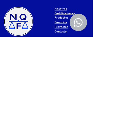
Nosotros
Certificaciones
Productos
Servicios
Proyectos
Contacto
MONTEVIDEO
Política de privacidad
Av. Gral San Martín 2233
Términos de uso
+598 2203 5715
Accesibilidad web
Lun-Vie de 8.00 a 17.00
Protección de datos
Cookies settings
PAYSANDÚ
Contacto NQF
Av. Salto 1536
Mapa web
+598 4723 3961
Lun-Vie 8.00 a 17.30
Sáb 8.00 a 12.00
Unite a nuestra comunidad