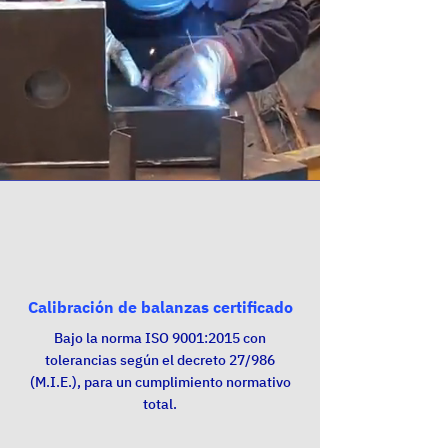
Calibración de balanzas certificado
Bajo la norma ISO 9001:2015 con
tolerancias según el decreto 27/986
(M.I.E.), para un cumplimiento normativo
total.