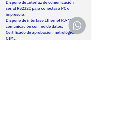
Dispone de Interfaz de comunicación  
serial RS232C para conectar a PC o 
impresora.
Dispone de interfase Ethernet RJ-45 para 
comunicación con red de datos.
Certificado de aprobación metrológica 
OIML.
Nosotros
Certificaciones
Productos
Servicios
Proyectos
Contacto
MONTEVIDEO
Política de privacidad
Av. Gral San Martín 2233
Términos de uso
+598 2203 5715
Accesibilidad web
Lun-Vie de 8.00 a 17.00