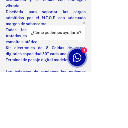
vibrado
Diseñada para soportar las cargas 
admitidas por el M.T.O.P con adecuado 
margen de sobrecarga
Todos los elementos metálicos, son 
¿Cómo podemos ayudarte?
tratados con fondo antióxido convertidor y 
esmalte sintético
Kit electrónico de 8 Celdas de carga 
1
digitales capacidad 30T cada una
Terminal de pesaje digital modelo D39
Las balanzas de camiones las podemos 
hacer a medida del cliente. Consulte para 
presupuestar según su necesidad. 
Nosotros
Certificaciones
Productos
Servicios
Proyectos