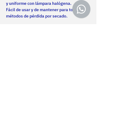
y uniforme con lámpara halógena. 
Fácil de usar y de mantener para todos sus 
métodos de pérdida por secado.
Nosotros
Certificaciones
Productos
Servicios
Proyectos
Contacto
MONTEVIDEO
Política de privacidad
Av. Gral San Martín 2233
Términos de uso
+598 2203 5715
Accesibilidad web
Lun-Vie de 8.00 a 17.00
Protección de datos
Cookies settings
PAYSANDÚ
Contacto NQF
Av. Salto 1536
Mapa web
+598 4723 3961
Lun-Vie 8.00 a 17.30