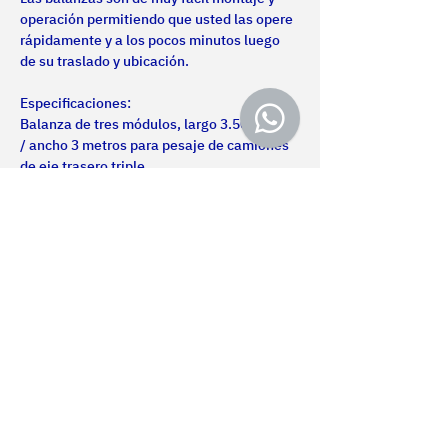
operación permitiendo que usted las opere 
rápidamente y a los pocos minutos luego 
de su traslado y ubicación.
Especificaciones: 
Balanza de tres módulos, largo 3.50 metros 
/ ancho 3 metros para pesaje de camiones 
de eje trasero triple.
Capacidad: 30 Toneladas.
Alimentación de energía eléctrica: 220 Vac 
50 Hz
Humedad de operación: 0-90 % no 
condensada
Temperatura de operación: 0-50ºC
Comunicaciones de datos con el operador: 
Vía Indicador luminoso con interface  serial 
RS232 para conexión a PC o impresora
Nosotros