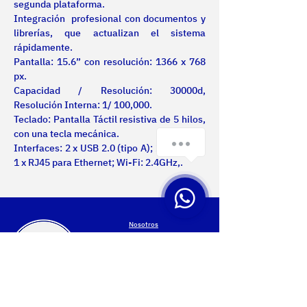
segunda plataforma.
Integración  profesional con documentos y 
librerías, que actualizan el sistema 
rápidamente.
Pantalla: 15.6” con resolución: 1366 x 768 
px.
Capacidad / Resolución: 30000d, 
Resolución Interna: 1/ 100,000.
Teclado: Pantalla Táctil resistiva de 5 hilos, 
con una tecla mecánica.
Interfaces: 2 x USB 2.0 (tipo A); 2 x RS-232; 
1 x RJ45 para Ethernet; Wi-Fi: 2.4GHz,.
Nosotros
Certificaciones
Productos
Servicios
Proyectos
Contacto