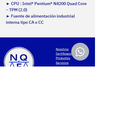
► CPU : Intel® Pentium® N4200 Quad Core 
– TPM (2.0)
► Fuente de alimentación industrial 
interna tipo CA o CC
Nosotros
Certificaciones
Productos
Servicios
Proyectos
Contacto
MONTEVIDEO
Política de privacidad
Av. Gral San Martín 2233
Términos de uso
+598 2203 5715
Accesibilidad web
Lun-Vie de 8.00 a 17.00
Protección de datos
Cookies settings
PAYSANDÚ
Contacto NQF
Av. Salto 1536
Mapa web